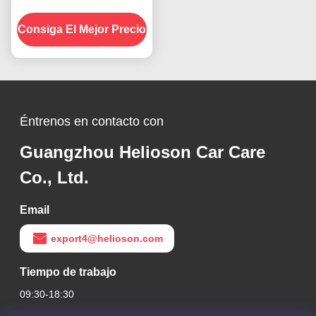
personalizada para
Consiga El Mejor Precio
parabrisas de
automóviles Compuesto
de fricción de
automóviles 1000 lustres
ásperos
Éntrenos en contacto con
Guangzhou Helioson Car Care
Co., Ltd.
Email
export4@helioson.com
Tiempo de trabajo
09:30-18:30