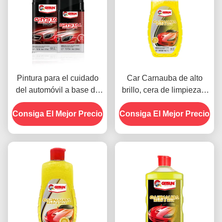
Pintura para el cuidado
Car Carnauba de alto
del automóvil a base de
brillo, cera de limpieza 2
silicona de revestimiento
en 1 resistente al agua y
Consiga El Mejor Precio
de cristal cera a prueba
Consiga El Mejor Precio
a los arañazos
de polvo 450g