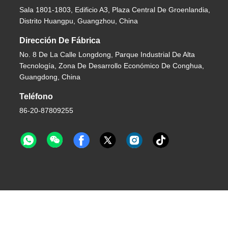
Sala 1801-1803, Edificio A3, Plaza Central De Groenlandia,
Distrito Huangpu, Guangzhou, China
Dirección De Fábrica
No. 8 De La Calle Longdong, Parque Industrial De Alta
Tecnología, Zona De Desarrollo Económico De Conghua,
Guangdong, China
Teléfono
86-20-87809255
26 Guangzhou Helioson Car Care Co., Ltd. . Todos Los Derechos