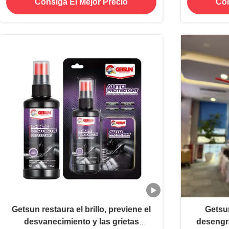
Consiga El Mejor Precio
Con
au
Getsun restaura el brillo, previene el
Getsu
desvanecimiento y las grietas
desengra