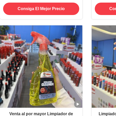
Protector de cuero interior
Consiga El Mejor Precio
Con
Venta al por mayor Limpiador de
Limpiado