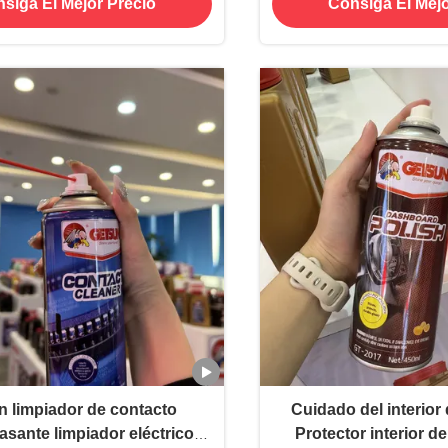
siga El Mejor Precio
Consiga El Mejo
tomotriz y doméstico
n limpiador de contacto
Cuidado del interior
sante limpiador eléctrico
Protector interior d