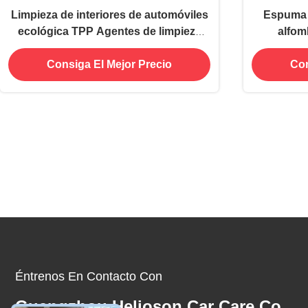
Limpieza de interiores de automóviles
Espuma l
ecológica TPP Agentes de limpieza
alfom
TKPP 500 ml
Fabricant
Consiga El Mejor Precio
Con
Éntrenos En Contacto Con
Guangzhou Helioson Car Care Co.,