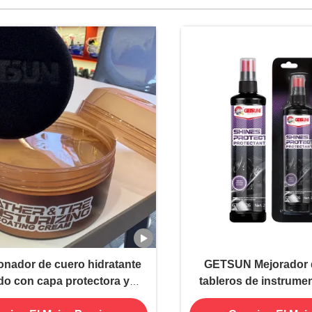
onador de cuero hidratante
GETSUN Mejorador de
do con capa protectora y
tableros de instrume
a no pegajosa para cuero
paneles Prot