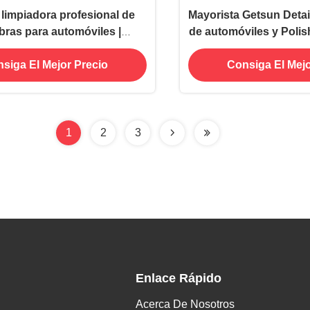
impiadora profesional de
Mayorista Getsun Detail
bras para automóviles |
de automóviles y Polis
e de eliminadores de olores
Pro Interior
siga El Mejor Precio
Consiga El Mejo
de mascotas
1
2
3
Enlace Rápido
Acerca De Nosotros