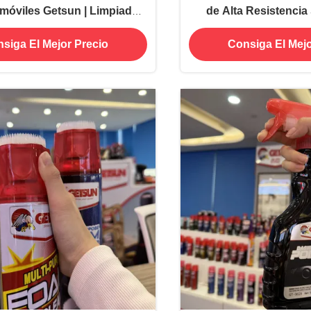
móviles Getsun | Limpiador
de Alta Resistencia
elas para Interiores de
Interiores de Automóv
siga El Mejor Precio
Consiga El Mejo
Automóviles
Tapicerí