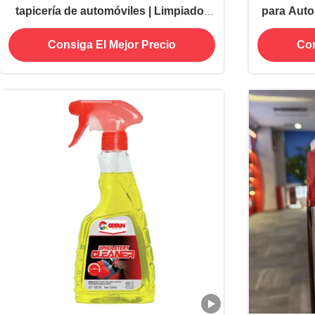
tapicería de automóviles | Limpiador
para Auto
interior profesional para asientos
de T
Consiga El Mejor Precio
Con