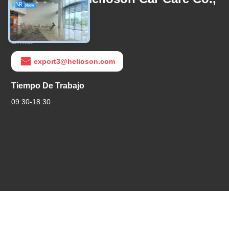
Ltd.
Email
export3@helioson.com
Tiempo De Trabajo
09:30-18:30
Políticas De
|
Mapa Del
Buena Calidad De China Pr