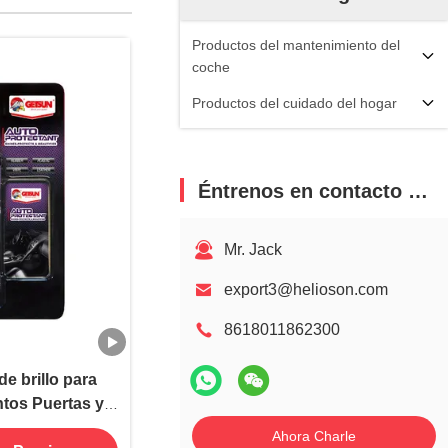
Productos del mantenimiento del
coche
Productos del cuidado del hogar
Éntrenos en contacto con
Mr. Jack
export3@helioson.com
8618011862300
 brillo para
ntos Puertas y
ector
Ahora Charle