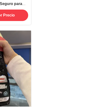
 Seguro para
iles, Cocinas y
r Precio
as