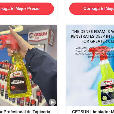
rápido seco
spray de limpieza de
siga El Mejor Precio
Consiga El Mejo
r Profesional de Tapicería
GETSUN Limpiador Mul