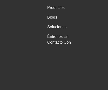
Productos
Blogs
Soluciones
Éntrenos En
Contacto Con
oductos Del Mantenimiento Del Coche Proveedor. © De Copyright -20