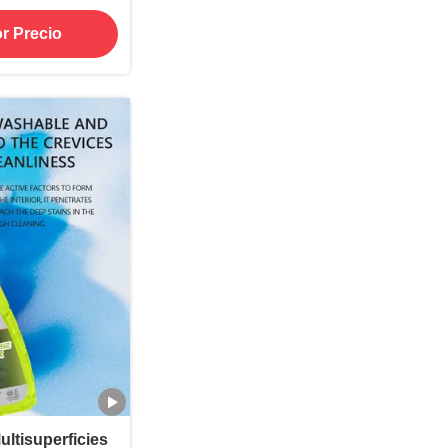
l salpicadero
r Precio
tisuperficies