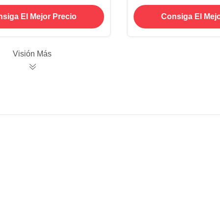
resistente al calor
carrocería resistente
siga El Mejor Precio
Consiga El Mejo
Visión Más