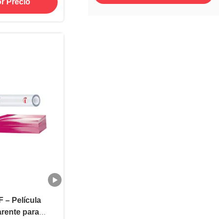
r Precio
 – Película
arente para