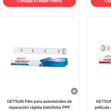
Consiga El Mejor Precio
Con
GETSUN Film para automóviles de
GETSUN 
reparación rápida hidrófoba PPF
película