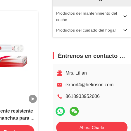
Productos del mantenimiento del
coche
Productos del cuidado del hogar
Éntrenos en contacto con
Mrs. Lilian
export4@helioson.com
8618933952606
nte resistente
 manchas para la
cería del coche
Ahora Charle