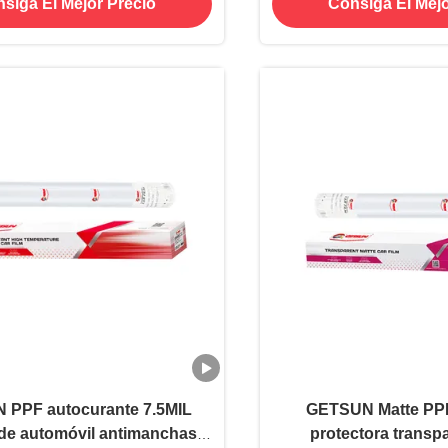
siga El Mejor Precio
Consiga El Mejo
PPF autocurante 7.5MIL
GETSUN Matte PPF
 de automóvil antimanchas
protectora transp