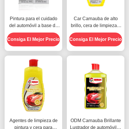
Pintura para el cuidado
Car Carnauba de alto
del automóvil a base de
brillo, cera de limpieza 2
silicona de revestimiento
en 1 resistente al agua y
Consiga El Mejor Precio
de cristal cera a prueba
Consiga El Mejor Precio
a los arañazos
de polvo 450g
Agentes de limpieza de
ODM Carnauba Brillante
pintura y cera para
Lustrador de automóviles