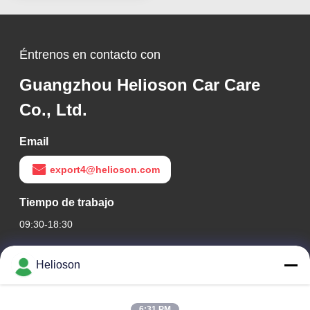
automóviles 1000 lustres
ásperos
Éntrenos en contacto con
Guangzhou Helioson Car Care
Co., Ltd.
Email
export4@helioson.com
Tiempo de trabajo
09:30-18:30
Nuestra dirección
Helioson
Dirección de la empresa
Sala 1801-1803, Edificio A3, Plaza Central de Groenlandia,
6:31 PM