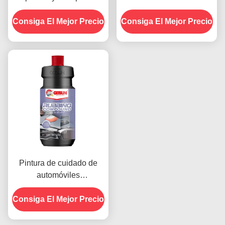
cuidado de automóviles
Cera de automóviles
Consiga El Mejor Precio
de Carnauba 500 ml
Consiga El Mejor Precio
pintura
OEM
Pintura de cuidado de
automóviles
personalizada para
Consiga El Mejor Precio
parabrisas de
automóviles Compuesto
de fricción de