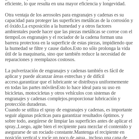
eficiente, lo que resulta en una mayor eficiencia y longevidad.
Otra ventaja de los aerosoles para engranajes y cadenas es su
capacidad para proteger las superficies metálicas de la corrosión y
el óxido.La exposición a la humedad y a otros factores
ambientales puede hacer que las piezas metálicas se corroe con el
tiempoLos engranajes y el rociador de la cadena forman una
barrera protectora en la superficie de estas piezas, impidiendo que
la humedad se filtre y cause daños.Esto no sólo prolonga la vida
útil de la maquinaria, sino que también reduce la necesidad de
reparaciones y reemplazos costosos.
La pulverización de engranajes y cadenas también es fácil de
aplicar y puede alcanzar áreas estrechas y de difícil
acceso.garantizar que el lubricante se distribuya uniformemente
en todas las partes móvilesEsto lo hace ideal para su uso en
bicicletas, motocicletas y otros vehículos con sistemas de
engranajes y cadenas complejos.proporcionar lubricación y
protección duraderas.
Cuando se utiliza el spray de engranajes y cadenas, es importante
seguir algunas prácticas para garantizar resultados óptimos. y
sobre todo, asegúrese de limpiar las superficies antes de aplicar el
spray.,Luego, agite bien el recipiente para mezclar el contenido y
asegurarse de un rociado constante.Mantenga el recipiente en
posición vertical y rocíe un poco de agua., incluso una capa de