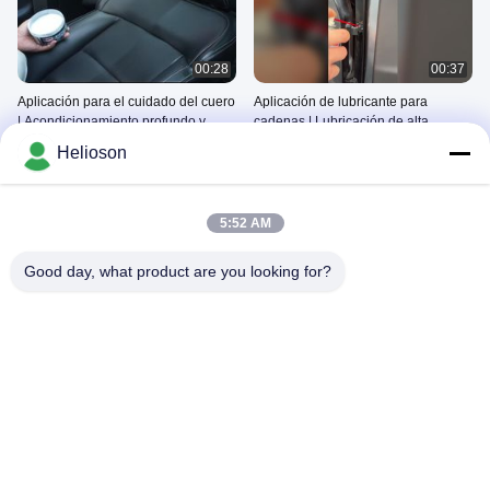
00:28
00:37
Aplicación para el cuidado del cuero
Aplicación de lubricante para
| Acondicionamiento profundo y
cadenas | Lubricación de alta
protección duradera para
adherencia para cadenas de
March 13, 2026
March 12, 2026
Helioson
superficies de cuero
motocicletas y bicicletas
5:52 AM
Good day, what product are you looking for?
00:54
09:54
Aplicación de pintura acrílica en
Guía de instalación de PPF |
aerosol | Recubrimiento liso para
Aplicación de la película protectora
metal, plástico, madera y más
de pintura paso a paso
March 12, 2026
March 06, 2026
00:43
01:00