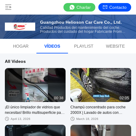
Charlar
Contacto
Guangzhou Helioson Car Care Co., Ltd.
Calidad Productos del mantenimiento del coche,
Productos del cuidado del hogar Fabricante From
China
HOGAR
VÍDEOS
PLAYLIST
WEBSITE
All Videos
00:38
02:05
¡El único limpiador de vidrios que
Champú concentrado para coche
necesitas! Brillo multisuperficie para
2000X | Lavado de autos con
el hogar y el automóvil
espuma rica y proceso de limpieza
April 13, 2026
March 18, 2026
sin rayones