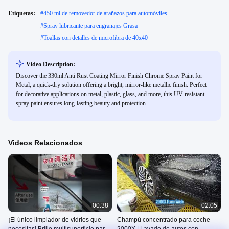
Etiquetas:
#
450 ml de removedor de arañazos para automóviles
#
Spray lubricante para engranajes Grasa
#
Toallas con detalles de microfibra de 40x40
Video Description:
Discover the 330ml Anti Rust Coating Mirror Finish Chrome Spray Paint for
Metal, a quick-dry solution offering a bright, mirror-like metallic finish. Perfect
for decorative applications on metal, plastic, glass, and more, this UV-resistant
spray paint ensures long-lasting beauty and protection.
Videos Relacionados
00:38
02:05
¡El único limpiador de vidrios que
Champú concentrado para coche